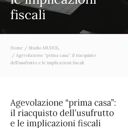
f
i
s
c
a
l
i
Home
Studio MUDOL
Agevolazione “prima casa”: il riacquisto
dell’usufrutto e le implicazioni fiscali
Agevolazione “prima casa”:
il riacquisto dell’usufrutto
e le implicazioni fiscali