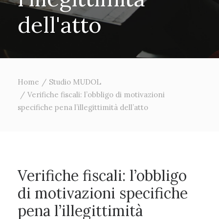
d
e
l
l
'
a
t
t
o
Home
Studio MUDOL
Verifiche fiscali: l’obbligo di motivazioni
specifiche pena l’illegittimità dell’atto
Verifiche fiscali: l’obbligo
di motivazioni specifiche
pena l’illegittimità